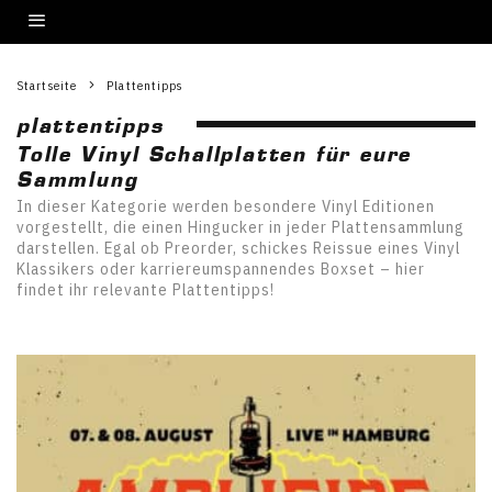
Startseite
Plattentipps
plattentipps
Tolle Vinyl Schallplatten für eure
Sammlung
In dieser Kategorie werden besondere Vinyl Editionen
vorgestellt, die einen Hingucker in jeder Plattensammlung
darstellen. Egal ob Preorder, schickes Reissue eines Vinyl
Klassikers oder karriereumspannendes Boxset – hier
findet ihr relevante Plattentipps!