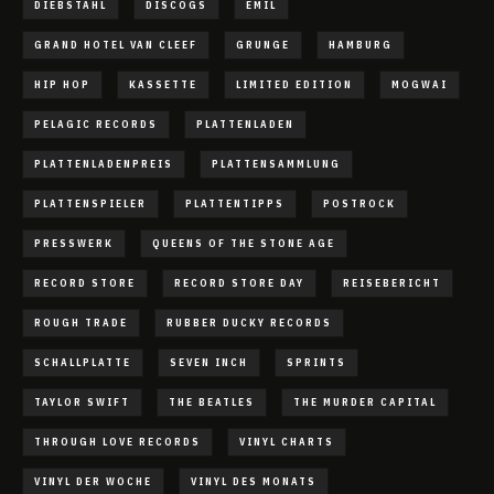
DIEBSTAHL
DISCOGS
EMIL
GRAND HOTEL VAN CLEEF
GRUNGE
HAMBURG
HIP HOP
KASSETTE
LIMITED EDITION
MOGWAI
PELAGIC RECORDS
PLATTENLADEN
PLATTENLADENPREIS
PLATTENSAMMLUNG
PLATTENSPIELER
PLATTENTIPPS
POSTROCK
PRESSWERK
QUEENS OF THE STONE AGE
RECORD STORE
RECORD STORE DAY
REISEBERICHT
ROUGH TRADE
RUBBER DUCKY RECORDS
SCHALLPLATTE
SEVEN INCH
SPRINTS
TAYLOR SWIFT
THE BEATLES
THE MURDER CAPITAL
THROUGH LOVE RECORDS
VINYL CHARTS
VINYL DER WOCHE
VINYL DES MONATS