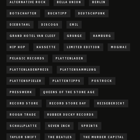
ALTERNATIVE ROCK
BELLA UNION
BERLIN
BOTSCHAFTER
BUCHTIPP
DEUTSCHPUNK
DIEBSTAHL
DISCOGS
EMIL
GRAND HOTEL VAN CLEEF
GRUNGE
HAMBURG
HIP HOP
KASSETTE
LIMITED EDITION
MOGWAI
PELAGIC RECORDS
PLATTENLADEN
PLATTENLADENPREIS
PLATTENSAMMLUNG
PLATTENSPIELER
PLATTENTIPPS
POSTROCK
PRESSWERK
QUEENS OF THE STONE AGE
RECORD STORE
RECORD STORE DAY
REISEBERICHT
ROUGH TRADE
RUBBER DUCKY RECORDS
SCHALLPLATTE
SEVEN INCH
SPRINTS
TAYLOR SWIFT
THE BEATLES
THE MURDER CAPITAL