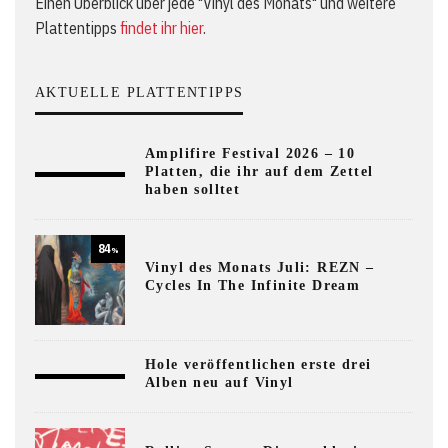
Einen Überblick über jede "Vinyl des Monats" und weitere
Plattentipps
findet ihr hier
.
AKTUELLE PLATTENTIPPS
Amplifire Festival 2026 – 10
Platten, die ihr auf dem Zettel
haben solltet
84
%
Vinyl des Monats Juli: REZN –
Cycles In The Infinite Dream
Hole veröffentlichen erste drei
Alben neu auf Vinyl