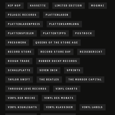
HIP HOP
KASSETTE
LIMITED EDITION
MOGWAI
PELAGIC RECORDS
PLATTENLADEN
PLATTENLADENPREIS
PLATTENSAMMLUNG
PLATTENSPIELER
PLATTENTIPPS
POSTROCK
PRESSWERK
QUEENS OF THE STONE AGE
RECORD STORE
RECORD STORE DAY
REISEBERICHT
ROUGH TRADE
RUBBER DUCKY RECORDS
SCHALLPLATTE
SEVEN INCH
SPRINTS
TAYLOR SWIFT
THE BEATLES
THE MURDER CAPITAL
THROUGH LOVE RECORDS
VINYL CHARTS
VINYL DER WOCHE
VINYL DES MONATS
VINYL HIGHLIGHTS
VINYL KLASSIKER
VINYL LABELS