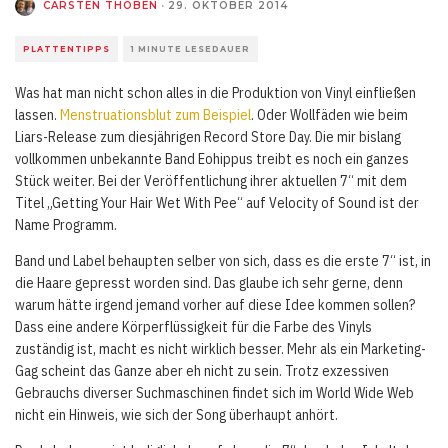
CARSTEN THOBEN
·
29. OKTOBER 2014
PLATTENTIPPS
1 MINUTE LESEDAUER
Was hat man nicht schon alles in die Produktion von Vinyl einfließen
lassen.
Menstruationsblut zum Beispiel
. Oder Wollfäden wie beim
Liars-Release zum diesjährigen Record Store Day. Die mir bislang
vollkommen unbekannte Band Eohippus treibt es noch ein ganzes
Stück weiter. Bei der Veröffentlichung ihrer aktuellen 7“ mit dem
Titel „Getting Your Hair Wet With Pee“ auf Velocity of Sound ist der
Name Programm.
Band und Label behaupten selber von sich, dass es die erste 7“ ist, in
die Haare gepresst worden sind. Das glaube ich sehr gerne, denn
warum hätte irgend jemand vorher auf diese Idee kommen sollen?
Dass eine andere Körperflüssigkeit für die Farbe des Vinyls
zuständig ist, macht es nicht wirklich besser. Mehr als ein Marketing-
Gag scheint das Ganze aber eh nicht zu sein. Trotz exzessiven
Gebrauchs diverser Suchmaschinen findet sich im World Wide Web
nicht ein Hinweis, wie sich der Song überhaupt anhört.