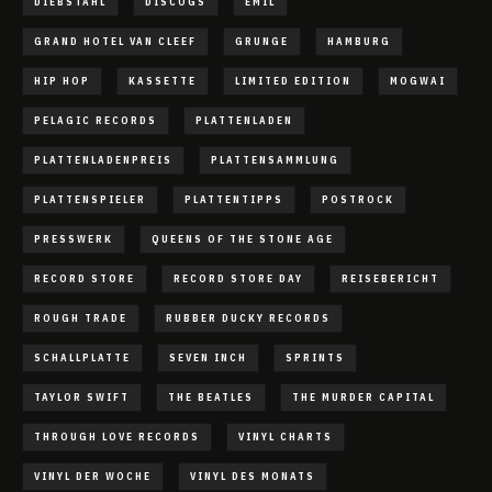
DIEBSTAHL
DISCOGS
EMIL
GRAND HOTEL VAN CLEEF
GRUNGE
HAMBURG
HIP HOP
KASSETTE
LIMITED EDITION
MOGWAI
PELAGIC RECORDS
PLATTENLADEN
PLATTENLADENPREIS
PLATTENSAMMLUNG
PLATTENSPIELER
PLATTENTIPPS
POSTROCK
PRESSWERK
QUEENS OF THE STONE AGE
RECORD STORE
RECORD STORE DAY
REISEBERICHT
ROUGH TRADE
RUBBER DUCKY RECORDS
SCHALLPLATTE
SEVEN INCH
SPRINTS
TAYLOR SWIFT
THE BEATLES
THE MURDER CAPITAL
THROUGH LOVE RECORDS
VINYL CHARTS
VINYL DER WOCHE
VINYL DES MONATS