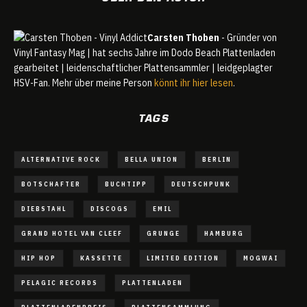
Carsten Thoben
- Gründer von
Vinyl Fantasy Mag | hat sechs Jahre im Dodo Beach Plattenladen
gearbeitet | leidenschaftlicher Plattensammler | leidgeplagter
HSV-Fan. Mehr über meine Person
könnt ihr hier lesen
.
TAGS
ALTERNATIVE ROCK
BELLA UNION
BERLIN
BOTSCHAFTER
BUCHTIPP
DEUTSCHPUNK
DIEBSTAHL
DISCOGS
EMIL
GRAND HOTEL VAN CLEEF
GRUNGE
HAMBURG
HIP HOP
KASSETTE
LIMITED EDITION
MOGWAI
PELAGIC RECORDS
PLATTENLADEN