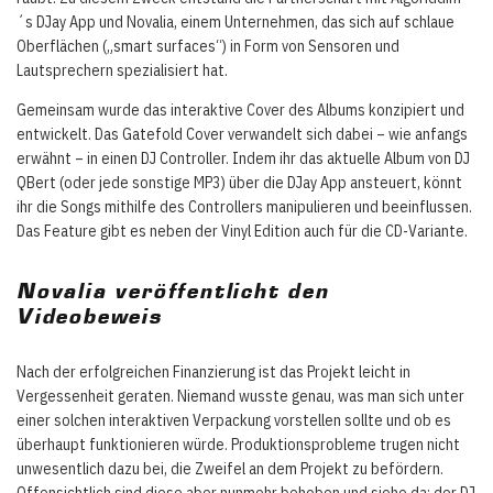
´s DJay App und Novalia, einem Unternehmen, das sich auf schlaue
Oberflächen („smart surfaces“) in Form von Sensoren und
Lautsprechern spezialisiert hat.
Gemeinsam wurde das interaktive Cover des Albums konzipiert und
entwickelt. Das Gatefold Cover verwandelt sich dabei – wie anfangs
erwähnt – in einen DJ Controller. Indem ihr das aktuelle Album von DJ
QBert (oder jede sonstige MP3) über die DJay App ansteuert, könnt
ihr die Songs mithilfe des Controllers manipulieren und beeinflussen.
Das Feature gibt es neben der Vinyl Edition auch für die CD-Variante.
Novalia veröffentlicht den
Videobeweis
Nach der erfolgreichen Finanzierung ist das Projekt leicht in
Vergessenheit geraten. Niemand wusste genau, was man sich unter
einer solchen interaktiven Verpackung vorstellen sollte und ob es
überhaupt funktionieren würde. Produktionsprobleme trugen nicht
unwesentlich dazu bei, die Zweifel an dem Projekt zu befördern.
Offensichtlich sind diese aber nunmehr behoben und siehe da: der DJ