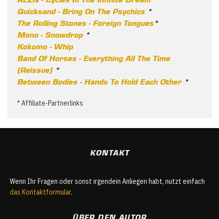
Quicksand - Bring On The Psychics
*
The Rolling Stones - Foreign Tongues
*
Mono - Snowdrop
*
Kokomo - Whip
Band Of Horses - Everything All The Time
(Reissue)
*
Between Bodies - Hands To Hold Each Other
*
* Affiliate-Partnerlinks
KONTAKT
Wenn Ihr Fragen oder sonst irgendein Anliegen habt, nutzt einfach
das Kontaktformular
.
ÜBER DEN AUTOR