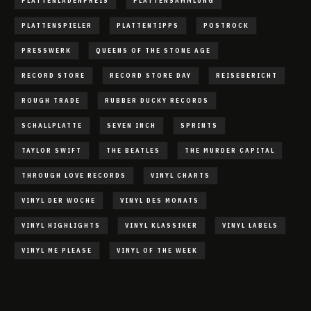
PLATTENLADENPREIS
PLATTENSAMMLUNG
PLATTENSPIELER
PLATTENTIPPS
POSTROCK
PRESSWERK
QUEENS OF THE STONE AGE
RECORD STORE
RECORD STORE DAY
REISEBERICHT
ROUGH TRADE
RUBBER DUCKY RECORDS
SCHALLPLATTE
SEVEN INCH
SPRINTS
TAYLOR SWIFT
THE BEATLES
THE MURDER CAPITAL
THROUGH LOVE RECORDS
VINYL CHARTS
VINYL DER WOCHE
VINYL DES MONATS
VINYL HIGHLIGHTS
VINYL KLASSIKER
VINYL LABELS
VINYL ME PLEASE
VINYL OF THE WEEK