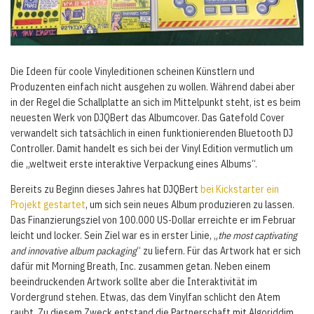
Die Ideen für coole Vinyleditionen scheinen Künstlern und
Produzenten einfach nicht ausgehen zu wollen. Während dabei aber
in der Regel die Schallplatte an sich im Mittelpunkt steht, ist es beim
neuesten Werk von DJQBert das Albumcover. Das Gatefold Cover
verwandelt sich tatsächlich in einen funktionierenden Bluetooth DJ
Controller. Damit handelt es sich bei der Vinyl Edition vermutlich um
die „weltweit erste interaktive Verpackung eines Albums“.
Bereits zu Beginn dieses Jahres hat DJQBert
bei Kickstarter ein
Projekt gestartet
, um sich sein neues Album produzieren zu lassen.
Das Finanzierungsziel von 100.000 US-Dollar erreichte er im Februar
leicht und locker. Sein Ziel war es in erster Linie, „
the most captivating
and innovative album packaging
“ zu liefern. Für das Artwork hat er sich
dafür mit Morning Breath, Inc. zusammen getan. Neben einem
beeindruckenden Artwork sollte aber die Interaktivität im
Vordergrund stehen. Etwas, das dem Vinylfan schlicht den Atem
raubt. Zu diesem Zweck entstand die Partnerschaft mit Algoriddim