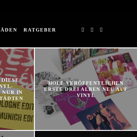
LÄDEN
RATGEBER
 DIESE
HOLE VERÖFFENTLICHEN
NYL-
ERSTE DREI ALBEN NEU AUF
 NUR IN
VINYL
STÄDTEN