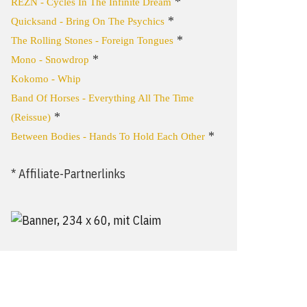
*
REZN - Cycles In The Infinite Dream
*
Quicksand - Bring On The Psychics
*
The Rolling Stones - Foreign Tongues
*
Mono - Snowdrop
Kokomo - Whip
Band Of Horses - Everything All The Time
*
(Reissue)
*
Between Bodies - Hands To Hold Each Other
* Affiliate-Partnerlinks