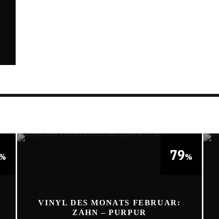
79
%
%
–
VINYL DES MONATS FEBRUAR:
M
ZAHN – PURPUR