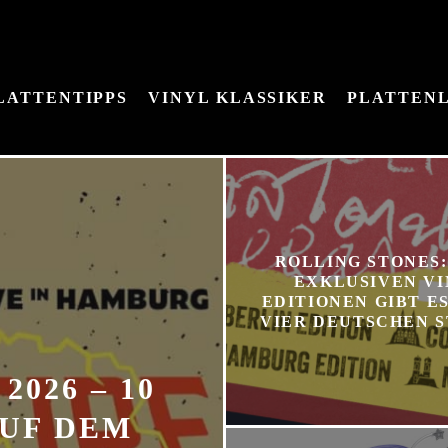
LATTENTIPPS
VINYL KLASSIKER
PLATTEN
ROLLING STONES:
EXKLUSIVEN VI
EDITIONEN GIBT ES
VIER DEUTSCHEN 
2026 – 10
AUF DEM