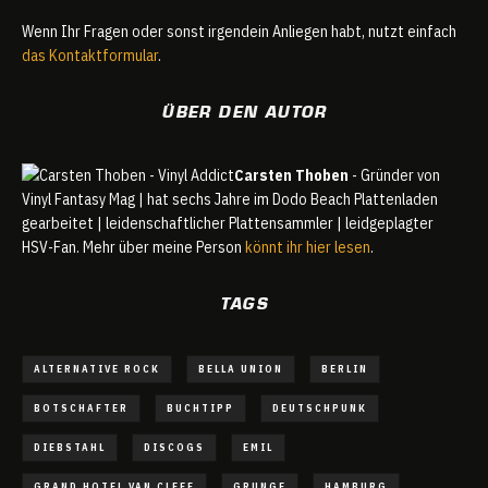
Wenn Ihr Fragen oder sonst irgendein Anliegen habt, nutzt einfach
das Kontaktformular
.
ÜBER DEN AUTOR
Carsten Thoben
- Gründer von
Vinyl Fantasy Mag | hat sechs Jahre im Dodo Beach Plattenladen
gearbeitet | leidenschaftlicher Plattensammler | leidgeplagter
HSV-Fan. Mehr über meine Person
könnt ihr hier lesen
.
TAGS
ALTERNATIVE ROCK
BELLA UNION
BERLIN
BOTSCHAFTER
BUCHTIPP
DEUTSCHPUNK
DIEBSTAHL
DISCOGS
EMIL
GRAND HOTEL VAN CLEEF
GRUNGE
HAMBURG