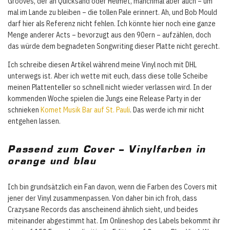
Grooves, der an Quicksand oder Helmet, manchmal aber auch – um
mal im Lande zu bleiben – die tollen Pale erinnert. Ah, und Bob Mould
darf hier als Referenz nicht fehlen. Ich könnte hier noch eine ganze
Menge anderer Acts – bevorzugt aus den 90ern – aufzählen, doch
das würde dem begnadeten Songwriting dieser Platte nicht gerecht.
Ich schreibe diesen Artikel während meine Vinyl noch mit DHL
unterwegs ist. Aber ich wette mit euch, dass diese tolle Scheibe
meinen Plattenteller so schnell nicht wieder verlassen wird. In der
kommenden Woche spielen die Jungs eine Release Party in der
schnieken
Komet Musik Bar auf St. Pauli
. Das werde ich mir nicht
entgehen lassen.
Passend zum Cover – Vinylfarben in
orange und blau
Ich bin grundsätzlich ein Fan davon, wenn die Farben des Covers mit
jener der Vinyl zusammenpassen. Von daher bin ich froh, dass
Crazysane Records das anscheinend ähnlich sieht, und beides
miteinander abgestimmt hat. Im Onlineshop des Labels bekommt ihr