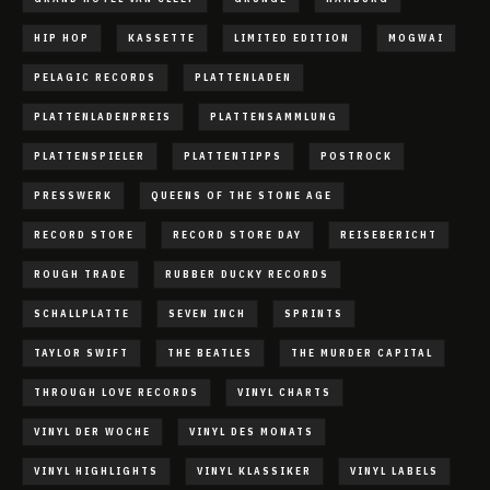
HIP HOP
KASSETTE
LIMITED EDITION
MOGWAI
PELAGIC RECORDS
PLATTENLADEN
PLATTENLADENPREIS
PLATTENSAMMLUNG
PLATTENSPIELER
PLATTENTIPPS
POSTROCK
PRESSWERK
QUEENS OF THE STONE AGE
RECORD STORE
RECORD STORE DAY
REISEBERICHT
ROUGH TRADE
RUBBER DUCKY RECORDS
SCHALLPLATTE
SEVEN INCH
SPRINTS
TAYLOR SWIFT
THE BEATLES
THE MURDER CAPITAL
THROUGH LOVE RECORDS
VINYL CHARTS
VINYL DER WOCHE
VINYL DES MONATS
VINYL HIGHLIGHTS
VINYL KLASSIKER
VINYL LABELS