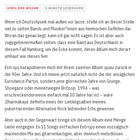
VINYL DER WOCHE
2 MINUTE LESEDAUER
Wenn ich Deutschpunk mal außen vor lasse, stelle ich an dieser Stelle
viel zu selten Bands und Musiker*innen aus heimischen Gefilden dar.
Woran das genau liegt, kann ich gar nicht sagen. Es ist aber auch
zugegebenermaßen selten, dass eine Band aus Deutschland, in
diesem Fall Hamburg, um die Ecke kommt, deren Album mich derart
umhaut wie dieses hier.
Entropy katapultieren mich mit ihrem zweiten Album quasi zurück in
die 90er Jahre. Und ich meine jetzt natürlich nicht die der unsäglichen
Eurodance-Partys, sondern jene glorreichen Jahre von Grunge,
Shoegaze oder meinetwegen Britpop. 1994 – was
erschreckenderweise einfach mal 30 Jahre her ist – wäre
‚Dharmakaya‘ definitiv eines der Lieblingsalben meines
pubertierenden Alternative Rock liebenden Ichs gewesen.
Aber auch in der Gegenwart bringe ich diesem Album eine Menge
Liebe entgegen. In 11 Songs entfachen Entropy einen nostalgisch
machenden Mix aus gitarrenlastigen, aber dennoch melodiösen