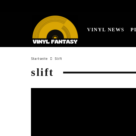
VINYL NEWS
P
Startseite
Slift
slift