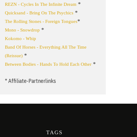
*
REZN - Cycles In The Infinite Dream
*
Quicksand - Bring On The Psychics
*
The Rolling Stones - Foreign Tongues
*
Mono - Snowdrop
Kokomo - Whip
Band Of Horses - Everything All The Time
*
(Reissue)
*
Between Bodies - Hands To Hold Each Other
* Affiliate-Partnerlinks
TAGS