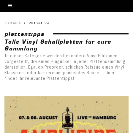
Startseite
Plattentipps
plattentipps
Tolle Vinyl Schallplatten für eure
Sammlung
In dieser Kategorie werden besondere Vinyl Editionen
vorgestellt, die einen Hingucker in jeder Plattensammlung
darstellen. Egal ob Preorder, schickes Reissue eines Vinyl
Klassikers oder karriereumspannendes Boxset – hier
findet ihr relevante Plattentipps!