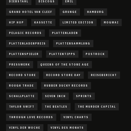
DIEBSTAHL
DISCOGS
EMIL
GRAND HOTEL VAN CLEEF
GRUNGE
HAMBURG
HIP HOP
KASSETTE
LIMITED EDITION
MOGWAI
PELAGIC RECORDS
PLATTENLADEN
PLATTENLADENPREIS
PLATTENSAMMLUNG
PLATTENSPIELER
PLATTENTIPPS
POSTROCK
PRESSWERK
QUEENS OF THE STONE AGE
RECORD STORE
RECORD STORE DAY
REISEBERICHT
ROUGH TRADE
RUBBER DUCKY RECORDS
SCHALLPLATTE
SEVEN INCH
SPRINTS
TAYLOR SWIFT
THE BEATLES
THE MURDER CAPITAL
THROUGH LOVE RECORDS
VINYL CHARTS
VINYL DER WOCHE
VINYL DES MONATS