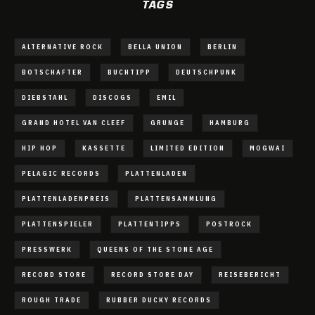
TAGS
ALTERNATIVE ROCK
BELLA UNION
BERLIN
BOTSCHAFTER
BUCHTIPP
DEUTSCHPUNK
DIEBSTAHL
DISCOGS
EMIL
GRAND HOTEL VAN CLEEF
GRUNGE
HAMBURG
HIP HOP
KASSETTE
LIMITED EDITION
MOGWAI
PELAGIC RECORDS
PLATTENLADEN
PLATTENLADENPREIS
PLATTENSAMMLUNG
PLATTENSPIELER
PLATTENTIPPS
POSTROCK
PRESSWERK
QUEENS OF THE STONE AGE
RECORD STORE
RECORD STORE DAY
REISEBERICHT
ROUGH TRADE
RUBBER DUCKY RECORDS