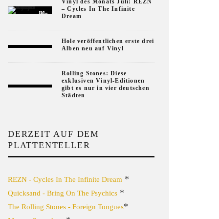
Vinyl des Monats Juli: REZN
– Cycles In The Infinite
84
%
Dream
Hole veröffentlichen erste drei
Alben neu auf Vinyl
Rolling Stones: Diese
exklusiven Vinyl-Editionen
gibt es nur in vier deutschen
Städten
DERZEIT AUF DEM
PLATTENTELLER
*
REZN - Cycles In The Infinite Dream
*
Quicksand - Bring On The Psychics
*
The Rolling Stones - Foreign Tongues