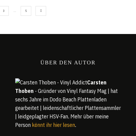
3
…
5
ÜBER DEN AUTOR
Carsten
Thoben
- Gründer von Vinyl Fantasy Mag | hat
sechs Jahre im Dodo Beach Plattenladen
gearbeitet | leidenschaftlicher Plattensammler
| leidgeplagter HSV-Fan. Mehr über meine
Person
könnt ihr hier lesen
.