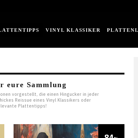
LATTENTIPPS
VINYL KLASSIKER
PLATTEN
für eure Sammlung
onen vorgestellt, die einen Hingucker in jeder
hickes Reissue eines Vinyl Klassikers oder
elevante Plattentipps!
84