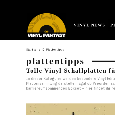
VINYL NEWS
P
Startseite
Plattentipps
plattentipps
Tolle Vinyl Schallplatten 
In dieser Kategorie werden besondere Vinyl Editi
Plattensammlung darstellen. Egal ob Preorder, sc
karriereumspannendes Boxset – hier findet ihr r