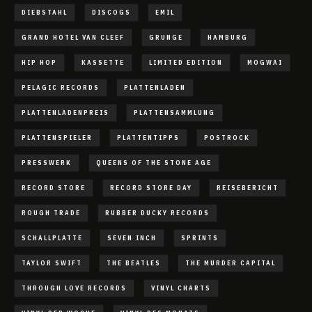
DIEBSTAHL
DISCOGS
EMIL
GRAND HOTEL VAN CLEEF
GRUNGE
HAMBURG
HIP HOP
KASSETTE
LIMITED EDITION
MOGWAI
PELAGIC RECORDS
PLATTENLADEN
PLATTENLADENPREIS
PLATTENSAMMLUNG
PLATTENSPIELER
PLATTENTIPPS
POSTROCK
PRESSWERK
QUEENS OF THE STONE AGE
RECORD STORE
RECORD STORE DAY
REISEBERICHT
ROUGH TRADE
RUBBER DUCKY RECORDS
SCHALLPLATTE
SEVEN INCH
SPRINTS
TAYLOR SWIFT
THE BEATLES
THE MURDER CAPITAL
THROUGH LOVE RECORDS
VINYL CHARTS