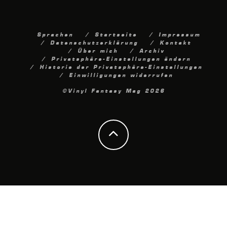
Sprachen
Startseite
Impressum
Datenschutzerklärung
Kontakt
Über mich
Archiv
Privatsphäre-Einstellungen ändern
Historie der Privatsphäre-Einstellungen
Einwilligungen widerrufen
©Vinyl Fantasy Mag 2026
Cookie Consent mit Real Cookie Banner