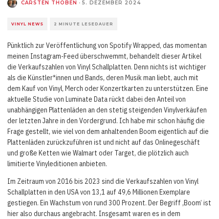
CARSTEN THOBEN
·
5. DEZEMBER 2024
VINYL NEWS
2 MINUTE LESEDAUER
Pünktlich zur Veröffentlichung von Spotify Wrapped, das momentan
meinen Instagram-Feed überschwemmt, behandelt dieser Artikel
die Verkaufszahlen von Vinyl Schallplatten. Denn nichts ist wichtiger
als die Künstler*innen und Bands, deren Musik man liebt, auch mit
dem Kauf von Vinyl, Merch oder Konzertkarten zu unterstützen. Eine
aktuelle Studie von Luminate Data rückt dabei den Anteil von
unabhängigen Plattenläden an den stetig steigenden Vinylverkäufen
der letzten Jahre in den Vordergrund. Ich habe mir schon häufig die
Frage gestellt, wie viel von dem anhaltenden Boom eigentlich auf die
Plattenläden zurückzuführen ist und nicht auf das Onlinegeschäft
und große Ketten wie Walmart oder Target, die plötzlich auch
limitierte Vinyleditionen anbieten.
Im Zeitraum von 2016 bis 2023 sind die Verkaufszahlen von Vinyl
Schallplatten in den USA von 13,1 auf 49,6 Millionen Exemplare
gestiegen. Ein Wachstum von rund 300 Prozent. Der Begriff ‚Boom‘ ist
hier also durchaus angebracht. Insgesamt waren es in dem