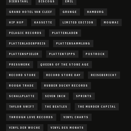
DIEBSTAHL
DISCOGS
EMIL
GRAND HOTEL VAN CLEEF
GRUNGE
HAMBURG
HIP HOP
KASSETTE
LIMITED EDITION
MOGWAI
PELAGIC RECORDS
PLATTENLADEN
PLATTENLADENPREIS
PLATTENSAMMLUNG
PLATTENSPIELER
PLATTENTIPPS
POSTROCK
PRESSWERK
QUEENS OF THE STONE AGE
RECORD STORE
RECORD STORE DAY
REISEBERICHT
ROUGH TRADE
RUBBER DUCKY RECORDS
SCHALLPLATTE
SEVEN INCH
SPRINTS
TAYLOR SWIFT
THE BEATLES
THE MURDER CAPITAL
THROUGH LOVE RECORDS
VINYL CHARTS
VINYL DER WOCHE
VINYL DES MONATS