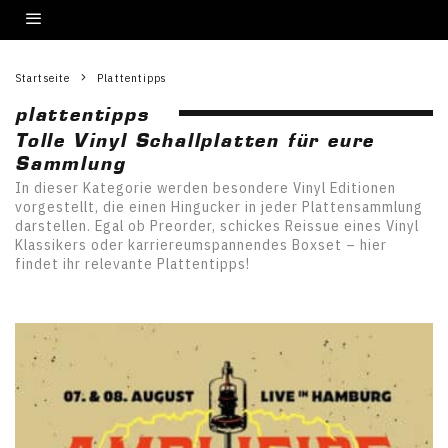
Startseite
Plattentipps
plattentipps
Tolle Vinyl Schallplatten für eure
Sammlung
In dieser Kategorie werden besondere Vinyl Editionen
vorgestellt, die einen Hingucker in jeder Plattensammlung
darstellen. Egal ob Preorder, schickes Reissue eines Vinyl
Klassikers oder karriereumspannendes Boxset – hier
findet ihr relevante Plattentipps!