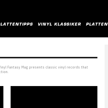
PLATTENTIPPS
VINYL KLASSIKER
PLATTE
Vinyl Fantasy Mag presents classic vinyl records that
ction.