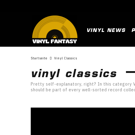
VINYL NEWS
Startseite
Vinyl Classics
vinyl classics
Pretty self-explanatory, right? In this category 
should be part of every well-sorted record colle