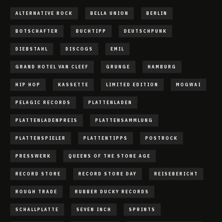
ALTERNATIVE ROCK
BELLA UNION
BERLIN
BOTSCHAFTER
BUCHTIPP
DEUTSCHPUNK
DIEBSTAHL
DISCOGS
EMIL
GRAND HOTEL VAN CLEEF
GRUNGE
HAMBURG
HIP HOP
KASSETTE
LIMITED EDITION
MOGWAI
PELAGIC RECORDS
PLATTENLADEN
PLATTENLADENPREIS
PLATTENSAMMLUNG
PLATTENSPIELER
PLATTENTIPPS
POSTROCK
PRESSWERK
QUEENS OF THE STONE AGE
RECORD STORE
RECORD STORE DAY
REISEBERICHT
ROUGH TRADE
RUBBER DUCKY RECORDS
SCHALLPLATTE
SEVEN INCH
SPRINTS