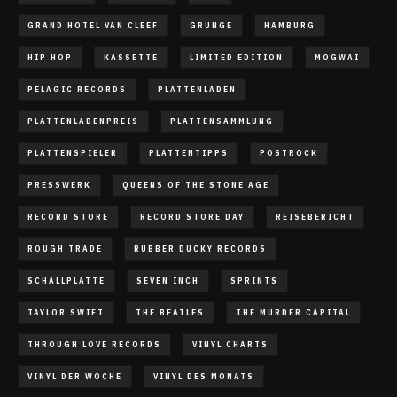
GRAND HOTEL VAN CLEEF
GRUNGE
HAMBURG
HIP HOP
KASSETTE
LIMITED EDITION
MOGWAI
PELAGIC RECORDS
PLATTENLADEN
PLATTENLADENPREIS
PLATTENSAMMLUNG
PLATTENSPIELER
PLATTENTIPPS
POSTROCK
PRESSWERK
QUEENS OF THE STONE AGE
RECORD STORE
RECORD STORE DAY
REISEBERICHT
ROUGH TRADE
RUBBER DUCKY RECORDS
SCHALLPLATTE
SEVEN INCH
SPRINTS
TAYLOR SWIFT
THE BEATLES
THE MURDER CAPITAL
THROUGH LOVE RECORDS
VINYL CHARTS
VINYL DER WOCHE
VINYL DES MONATS